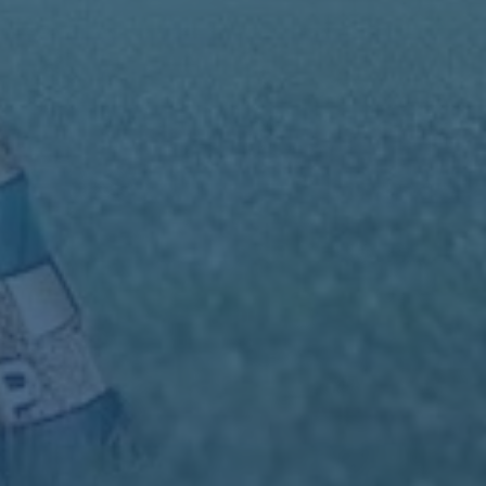
过加强与国际市场的联系，吸引了大量的海外投资和全球
图斯，一度使俱乐部的关注度和收入实现了双提升。这种
赛的整体质量。
断提升的商业价值**，确实成为了欧洲最引人入胜的联赛
特的魅力和竞争力。
段路要走.