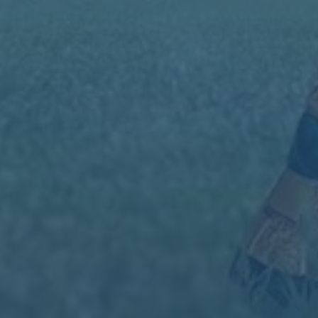
除了在
观众。
商业策
综上所
之一。
上一篇
下一篇