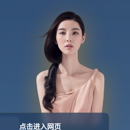
于我们
产品中心
新闻动态
联系我们