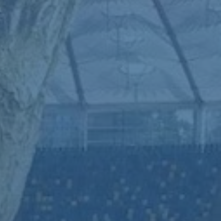
了多样化的比赛风格。从防守反击到传控打法，意甲的比
图斯主帅*安东尼奥·孔蒂*和前那不勒斯主帅*毛里齐奥
比赛都有不同的看点，增加了联赛的吸引力。