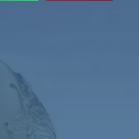
賽，每年誕生新冠軍！.
数： 次
返回列表
意甲成为了一个**每年都有新冠军诞生**的联赛，增添
将深入探讨意甲为何如此吸引人，及其在欧洲足球界的独
有机会争夺冠军**。这在其他联赛中并不常见。如在
来了多样化的观赛体验。这种不确定性不仅增加了比赛的趣
崛起打破了这种垄断，为联赛注入了新鲜血液。例如，在最
赢得了联赛冠军。这种局面不仅提升了意甲的观赏度，更
了比赛的活力，也为意甲的未来提供了希望。意甲俱乐部
为意大利国家队的重要球员。此外，亚特兰大等队也在年轻