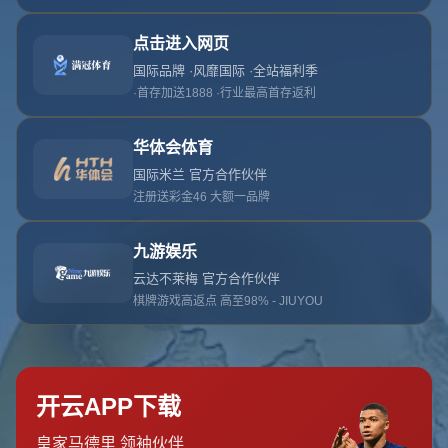
球迷和分析师们的关注焦点。这场比赛不仅关乎两队的晋级希望，
也是在更大舞台上证明自身实力的机会。我们将从数据分析、历史
背景和比赛亮点等多方面深入探讨这场对决。
**数据分析：实力对比与战绩解析**
首先，从**战绩历史**来看，中国香港与巴勒斯坦的交锋并不算多，
但每一次都在赛场上留下深刻的印记。根据过往数据，巴勒斯坦的
进攻能力相对稍强，而中国香港在防守端表现稳健。尤其是巴勒斯
坦拥有几名技术出色的进攻球员，他们在最近的资格赛中已经展示
了自己的实力。
而中国香港的优势则在于**整体防守策略和团队默契**。在过去几场
国际比赛中，中国香港的防线屡次化险为夷，彰显其防守体系的高
效。数据显示，本赛季中国香港的场均失球率较以往降低了20%，
令对手攻破球门变得困难。
**历史背景：球队发展与战略**