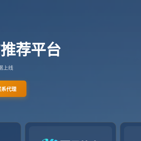
网站首页
关