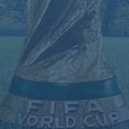
扎爾*為例，雖然在皇馬的初期並未表現出預期的水準，但隨著傷病恢復與
員的價值不僅體現在比賽中，也在德轉的評價中獲得了充分體現。
榜單的透明性與影響力**
*網站以其透明性和數據嚴謹而受到全世界球迷和俱樂部的廣泛信賴。該網
的球員身價。榜單的權威性不仅直接影響著球隊的市場操作，還間接指導
充滿競爭和變數的足壇時代，**皇家馬德里能在邊鋒身價榜上占據首位，
*這也為其他俱樂部提供了寶貴的參考，如何在日益激烈的競爭中脫穎而出。
德轉邊鋒最新身價榜的發布，再次引發了人們對於邊鋒位置的重視和討論
：
格雷茨卡：不論教練是誰，我也準備無怨無悔任戰萊比錫中衛，謀求國
：
阿森納主場球衣設計尷尬錯誤！阿迪達斯緊急下架重新印刷！.
联系我们