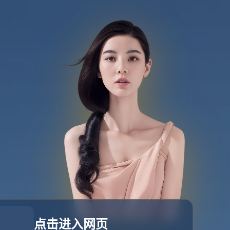
于我们
产品中心
新闻动态
联系我们