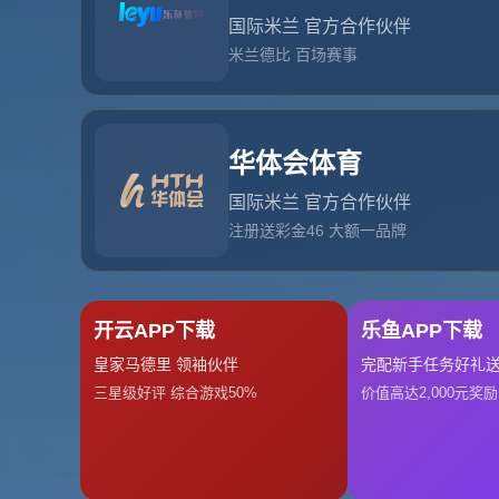
新闻中心
News