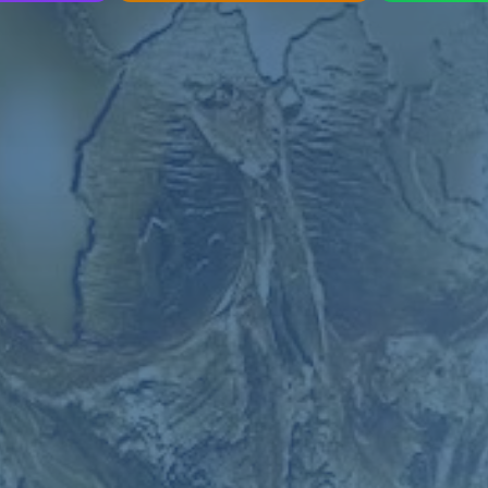
德轉邊鋒最新身價榜 皇馬榮
2026-04-11T01:29:06+08:00
浏览次
邊鋒最新身價榜 皇馬榮登榜首！**近年來，在全球足壇轉會市場上，邊
能通過靈活的盤帶以及強勁的速度打破對方防線。隨著*德國轉會市場網站
自身的價值，榮登榜首，引起了廣泛關注。
角色的重要性與升值背景**
置的球員類型多樣，既可以像傳統的邊鋒那樣依賴於速度來突破防線，也可
術的演變，邊鋒已不僅是附屬角色，而成為許多球隊進攻體系的核心。**
置的重視和投資密切相關。
邊鋒的卓越表現**
德里在過去的賽季中，憑藉幾名優秀的邊鋒球員，多次在關鍵比賽中取得勝
為防守球員的噩夢。在上賽季的關鍵比賽中，維尼修斯屢次貢獻關鍵進球
尼修斯，*馬爾科·阿森西奧*的復甦也為幸福指數增添了不少亮點。作為
在多場比賽中有著出色的發揮。他的表現使他重新回到了德轉評估的焦點
數據與球隊策略**
轉會市場*（德轉）上展現的數據顯示，皇家馬德里的多名邊鋒在市場估值
策略。球隊不僅僅專注於即戰力的引入，更注重於年輕球員的發掘和培養