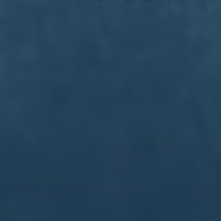
姓名*
电话*
邮箱*
内容*
Copyright 2024
米乐M6官网登录正式版下载-米乐M6官网登录正式
版下载2025...
All Rights by
米乐app