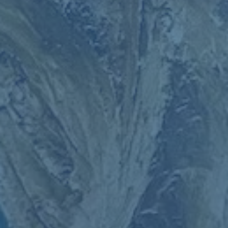
达内职业生涯的句号蒙上了阴影。尽管两人造成的后果不同，但都
说明了一点：情绪失控仅需一秒，而**挽回对职业生涯的影响却可能
需要多年**。
### **对于中超未来的深远意义**
多拉多被重罚的事件不仅是一次个体教训，也是一场联赛形象的自
救行动。近年来，中超联赛不断提高比赛质量与职业规范，吸引了
许多国内外观众的关注。然而，类似的不当行为若频繁发生，将影
响联赛的国际形象。中国足协此次采用“严惩不贷”的原则，不仅在联
赛内部树立了威信，也向国际足坛传递了决定净化比赛环境的坚定
信号。
### **关键词总结**