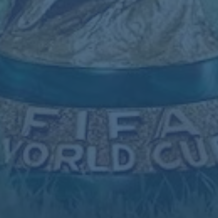
上一篇：
英超第8輪布倫特福德0-1切爾西 奇爾韋爾淩空世界波門
迪獻神撲.
下一篇：
青島西海岸最新消息：田勇隊長因小腿傷情賽季提前結
束.
联系我们
Contact
米乐app
地址：湖北省襄阳市樊城区经济开发区
传真：0755-8392185
电话：0755-8392185
手机：17731572813
邮箱：admin@zh-cn-mileapp.com
标题*