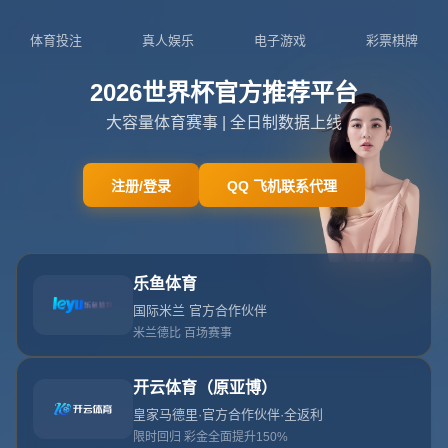
新闻中心
重罰！河南外援多拉多被禁賽12個月 罰款20萬.
2026-04-11T01:29:06+08:00
浏览次数： 次
返回列表
**河南外援多拉多被重罚！12个月禁赛+20万元罚款，职业生涯敲响
警钟**
*近日，河南嵩山龙门外援多拉多因严重违规行为被中国足协处以12