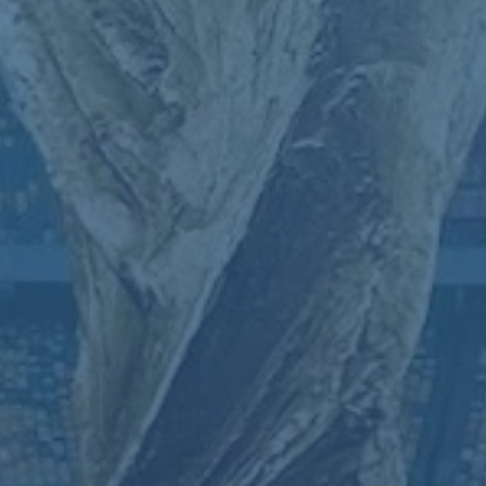
### **關鍵戰術與策略點評**
案例分析顯示，同曦隊此次勝利不僅依靠個人能力，還有教練組的
精準戰術佈置。首先，在比賽初期，他們利用外圍射手快速提振士
氣。其次，中場調整後，內外結合的打法則讓對手難以招架。而在
比分膠著時刻，教練提醒球員加強防守，用更高效的半場進攻擊垮
對方防線。
**結論**：這樣一場比賽的成功，不僅僅是林葳、利夫和大衛·詹姆斯
的個人表現，更是整個同曦隊奮鬥與默契的傑作。同曦的這場勝
利，在實力與智慧的雙重展現下，無疑為接下來的賽季打下了堅實
的信心基礎。