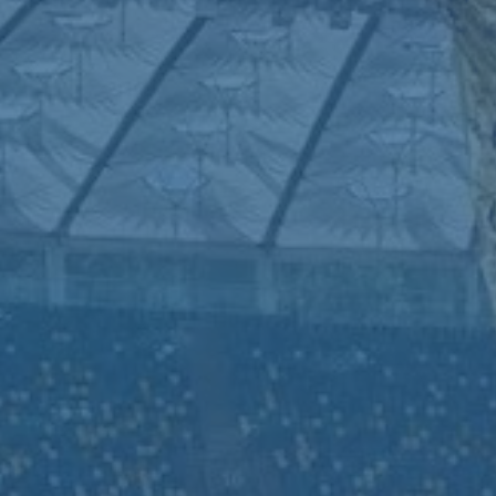
在202
头羊地位
为赛场
---
**莱万
在这场
的中锋
射，再次
和杀手本
**这已
越的个
---