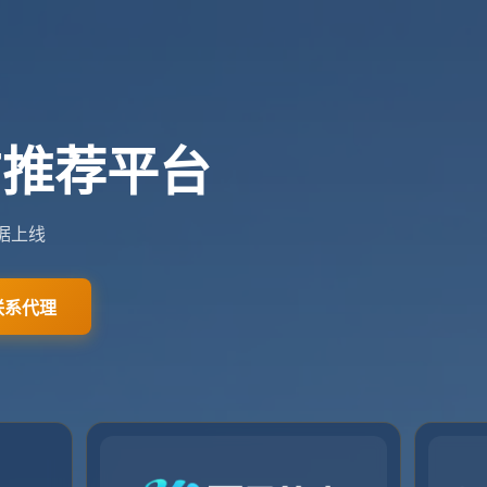
网站首页
关