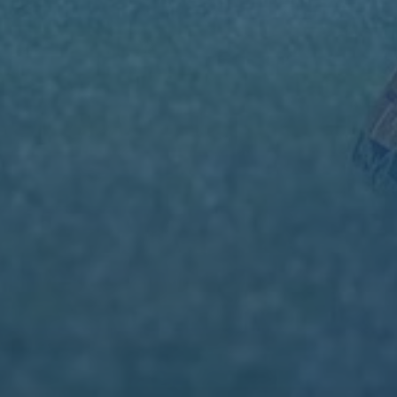
功，再
上一篇
下一篇
米乐app
标题*
地址：湖北省襄阳市樊城区经济开发区
电话*
传真：0755-8392185
内容*
电话：0755-8392185