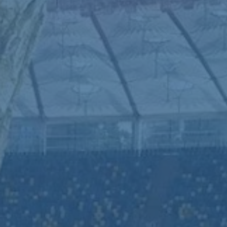
葡萄牙豪门本菲卡**。这场比赛不仅巩固了拜仁在小组中的领
称莱万）上演帽子戏法**，同时**萨内传射建功**，成
的一次高光时刻。
欧冠帽子戏法，也再次证明了自己是目前世界上最顶级
拜仁首开纪录；随后在第61分钟，他利用反击机会冷静推
2。**三粒进球各具特色，充分展现出莱万全面的得分能力
有8球入账，牢牢占据射手榜的榜首位置。毫无疑问，他卓