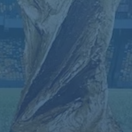
传射贡献，成为拜仁不可或缺的一环**
，**拜仁阵中的德国国脚萨内**也是本场比赛的一大亮点。他在上半场
角度刁钻、球速飞快，让本菲卡门将毫无反应。此外，萨内还为莱万送出了
组成部分**，也正是萨内的活跃表现，进一步拉大了双方的差距。
赛季状态明显复苏，尤其在欧冠赛场上表现尤为突出。他的横向盘带、精
球员高效地完成任务。
强大进攻群势不可挡**
赛再次证明，拜仁慕尼黑的进攻火力无与伦比。在前四轮欧冠小组赛中，**
不仅莱万和萨内发挥出色，科曼、格纳布里等边路快马也多次制造威胁。在
转换中游刃有余。
象深刻的是，**拜仁不仅依靠顶级球星的个人能力**，还通过团队配合和
，在本菲卡的防线面前展现得淋漓尽致。本菲卡在比赛中虽然试图通过高
进攻浪潮。
分析：莱万与萨内的联动效应**
的过程不难看出，莱万的爆发与萨内的活跃息息相关。这也体现了拜仁多
曼的横向拉扯和精准分球为莱万创造了更大的空间；而莱万充分利用自己的
**，让拜仁面对再强大的防守时，也能轻松瓦解对方的布置。
词点缀与总结亮点**
述，**拜仁慕尼黑与本菲卡的这场欧冠小组赛对决，让球迷再一次见识了拜