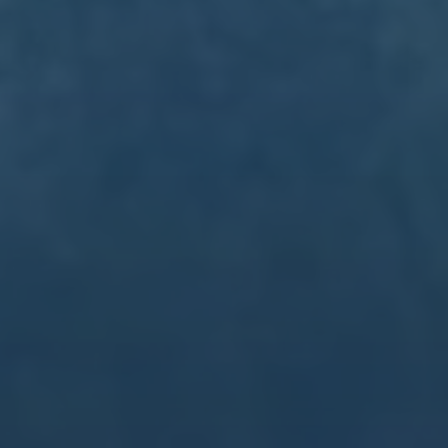
姓名*
电话*
邮箱*
内容*
Copyright 2024
米乐M6官网登录正式版下载-米乐M6官网登录正式
版下载2025...
All Rights by
米乐app