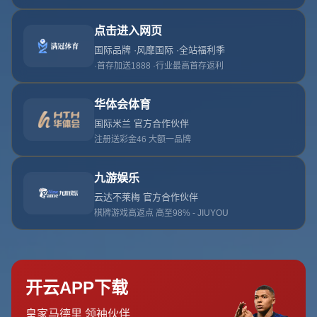
锋塞尔吉奥·阿圭罗加盟球队**的消息。这一转会行动立即引发了球
迷和媒体的广泛关注。根据官方披露的信息，阿圭罗的违约金高达1
亿欧元，合同期至2023年结束。同时，这一引援也被外界认为是巴
萨在梅西离队后强力补充进攻线的重要一步。
### **阿圭罗加盟的意义：填补锋线空缺的重要布局**
巴萨近年来的阵容变化频繁，从内马尔的离开到苏亚雷斯转会，再
到梅西上赛季出人意料地离开，球队的锋线始终存在不小的波动。
而作为一名经验丰富的世界级前锋，阿圭罗的加盟无疑将缓解巴萨
长期以来在中锋位置上的人手短缺问题。
这位阿根廷国家队主力，不仅拥有超强的**门前嗅觉**，还具备精准
的射术以及灵活的跑位能力。在此前效力曼城的10年中，阿圭罗共
为球队贡献了超过260粒进球，并帮助曼城斩获了5次英超冠军，无
疑是近十年英超最具统治力的射手之一。他的到来，让外界对巴萨
的进攻线重拾信心。