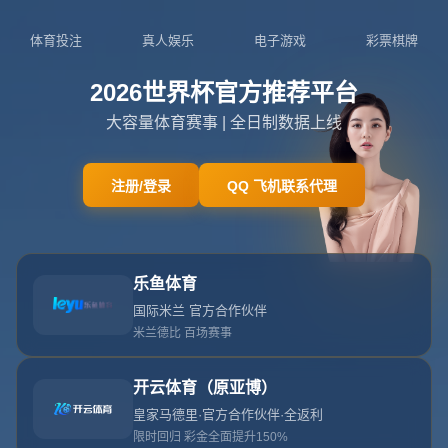
新闻中心
巴薩官宣阿圭羅加盟 違約金1億歐簽約至2023.
2026-04-11T01:29:06+08:00
浏览次数： 次
返回列表
**巴萨官宣阿圭罗加盟：违约金1亿欧元，签约至2023，重启进攻新
篇章**
近日，巴塞罗那足球俱乐部（以下简称“巴萨”）**正式官宣阿根廷前