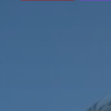
公司新闻
行业新闻
**22
英超聯賽
們見證
本輪的
---
### 
本輪焦點
鐘，哈
爾西在
此役過