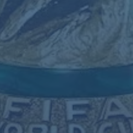
英超作為“足壇第一聯賽”的魅力。球迷們不禁期待，下一輪又將有怎樣的