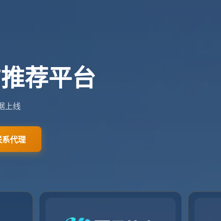
网站首页
关