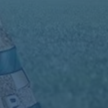
故事上演？