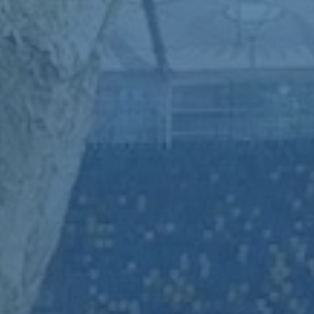
憑藉凱恩的梅開二度迅速取得領先。然而，利物浦素以韌性
幫助球隊扳平比分。比賽尾聲階段，小將卡瓦略替補登場，
力，也彰顯了安菲爾德“魔力”的名副其實。
揮，以2-1力克布倫特福德，拿下寶貴的三分。分析比賽
加德在比賽中送出關鍵助攻，是球隊勝利的重要功臣。這
球，證明了英超比賽的高觀賞性。此外，哈蘭德的進球效率令
的是，利兹聯隊中場球員泰勒·亞當斯創下本賽季單場最