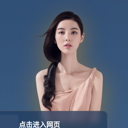
于我们
产品中心
新闻动态
联系我们