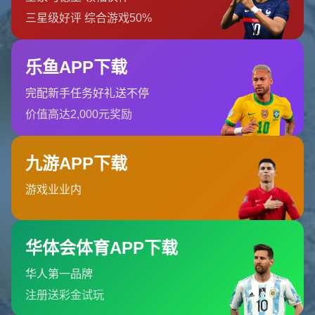
近期状态：维拉能否抓住翻盘机会？
尽管历史数据对维拉不利，但近几个赛季，他们的状态有所回暖。
在新帅的带领下，维拉的战术体系更加成熟，特别是在主场，他们
展现出了不俗的战斗力。而曼联近期在客场的表现则略显起伏，部
分主力球员的状态不稳定，防守端也偶有漏洞。这无疑为维拉提供
了一丝逆袭的希望。以2022-2023赛季的一场比赛为例，维拉曾在
主场以3-1击败曼联，打破了多年的不胜魔咒。这场胜利不仅提振了
球队士气，也让球迷看到了主场爆冷的可能性。
维拉若能延续这种
状态
，或许能在即将到来的比赛中给曼联制造更多麻烦。