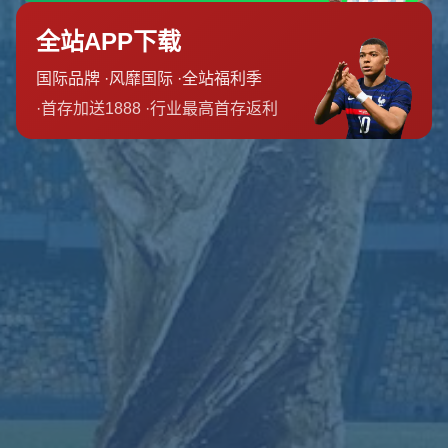
上一篇：
图赫尔率英格兰首战告捷 球队传球总数高达812次
下一篇：
曼城对阵曼联：英超焦点战，或成滕哈格的告别之役
联系我们
Contact
米乐app
地址：湖北省襄阳市樊城区经济开发区