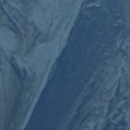
对于球队管理层和教练组而言，这种高效而实用的前锋，是构建完
整阵容时不可或缺的一环。他们让球队具备更多方案，让战术不至
于在遭遇高压或密集防守时陷入单一思路。对于球员个人职业规划
而言，何塞卢的路径也证明了一个事实更清醒的自我定位与更坚韧