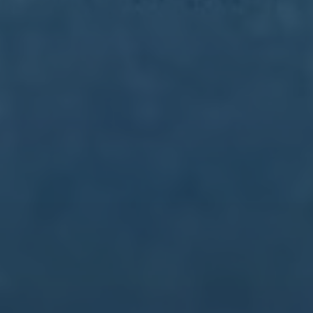
米乐app
地址：湖北省襄阳市樊城区经济开发区
传真：0755-8392185
电话：0755-8392185
手机：17731572813
邮箱：admin@zh-cn-mileapp.com
标题*
姓名*
电话*
邮箱*
内容*