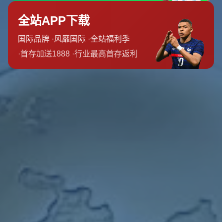
盘带者，而是一个在禁区内冷静等待、精准抢点的“落点终结者”。何
塞卢的特点刚好与这一需求高度匹配，他的跑位更偏向于纵向冲刺
和小范围前插，与两侧边锋或内锋形成互补。
当皇马遇到对手收缩防守、阵地战迟迟打不开局面时，何塞卢往往
以替补身份登场，通过争顶、做墙和门前包抄来撕裂密集防线。这
个时候，他的存在不仅仅是为了进球，更是为了改变比赛节奏与攻
防重心。在对手逐渐适应皇马地面渗透时，一名高点威胁强、支点
能力突出的中锋，会在心理层面和战术层面同时制造压力。
也正何塞卢的欧冠进球往往极具“节点意义”。很多时候，他的进球不
是“锦上添花”，而是“雪中送炭”，是将比赛从胶着状态推向倾斜的转
折点。这种进球的含金量与影响力，远超单纯的数字累计。
案例分析逆境之中爆发的进球价值