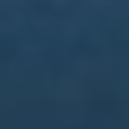
Contact
米乐app
地址：湖北省襄阳市樊城区经济开发区
传真：0755-8392185
电话：0755-8392185
手机：17731572813
邮箱：admin@zh-cn-mileapp.com
标题*
姓名*
电话*
邮箱*
内容*