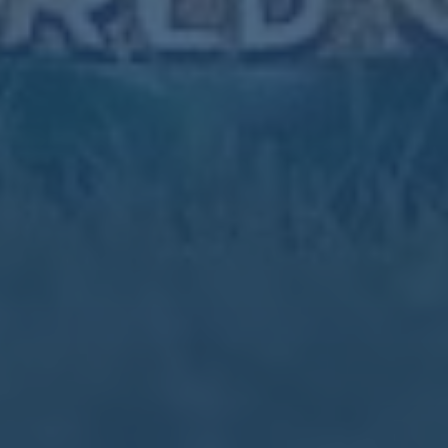
断证明自己的过程，很容易让人联想到职场中的调岗、项目更迭和
绩效评估。区别只在于，球场上的过程被放在聚光灯下，被实时放
大。也他那句“皇马要求球员付出最大努力”，在足球之外同样具有启
发意义——你能否在没有人看见的准备阶段保持同样的投入，往往
决定了你在聚光灯下的表现高度。
文化传承塑造了什么样的皇马
如果把皇马看作一部延续多代的长篇故事，那么每一代球员都在往
这部故事里写入自己的注脚，而贯穿始终的关键词就是对极限的坚
持。前辈们以连续夺冠、不可思议的逆转留下范本，后来者则以持
续的最大努力去回应这种传统。对迪亚斯这样的球员而言，身处其
中意味着时刻提醒自己：穿上这件球衣，不仅是站在巨人的肩膀
上，更是接受一份沉甸甸的期望。
这就是皇马
，是一句自豪宣言，
也是一句自我警醒。它提醒球员，天赋可以让你走进伯纳乌，但唯
有一次又一次的最大努力，才能让你在这里留下真正属于自己的篇
章。
上一篇：
皇马小将尼科-帕斯推荐给莱加内斯 但后者无意
下一篇：
被维尼修斯锁喉推倒 奥尔班发文-应允许裁判犯错
联系我们