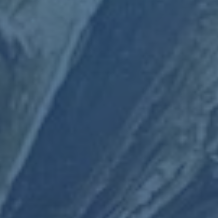
胜负观被最大努力重新定义
皇马的历史注定与冠军和胜利绑在一起，但在更深层面，俱乐部对
胜负的理解与“最大努力”紧密相连。对球迷来说，失利永远令人失
望，但如果球队在90分钟乃至伤停补时依然在全力压迫，依然用最
后一次前插寻求进球，人们会在遗憾之余给出掌声。因为他们看到
的是一种态度，一种即便面对失败也不放弃任何一个回合的精神姿
态。在这种文化下，球员学到的是：你无法保证每场比赛都赢，但
你能够确保自己每一次上场都交出了全部。皇马之所以常被人说“永
远不会被轻易击垮”，关键不只在战术层面，更在于这种将胜负观建
立在“付出程度”之上的价值排序。迪亚斯所强调的“最大努力”，本质
上是这套价值观的个人维度表达。