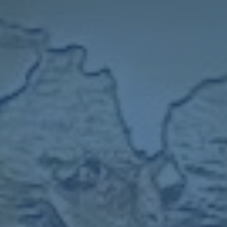
度的硬性标准。无论是已经拿遍荣誉的老将，还是刚刚升上一线队
的年轻球员，每个人都需要在训练中跑完那些看似无休止的对抗练
习，在战术布置中反复理解、执行教练的要求。如果有人只想依靠
天赋“走捷径”，很快就会在队内对抗中暴露；而那些看似不起眼的角
色，如轮换边锋、后腰替补，只要持续用最大努力回应要求，往往
能在关键阶段赢得重用。迪亚斯便是其中一个典型案例——并非整
季主力，但因为每次出场都保持充沛侵略性和执行力，在球队需要
变奏时成为可靠的选择。这说明在皇马体系内，努力不仅是道德要
求，更是实际决定你能否留在场上的核心指标。