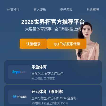
新闻中心
这就是皇马! 迪亚斯-皇马要求球员付出最大努
力
2026-04-11T01:29:06+08:00
浏览次数： 次
返回列表
这就是皇马的底色
很多人第一次被皇家马德里吸引，往往是因为欧冠夜的灯光、伯纳