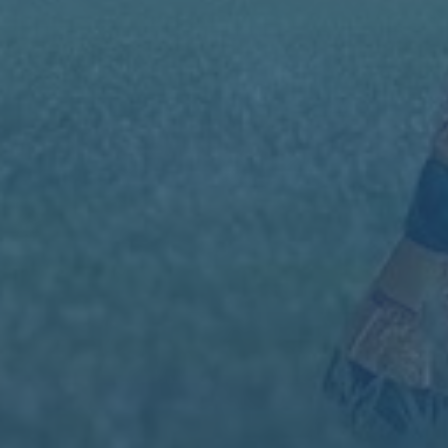
在接下
上一篇
下一篇