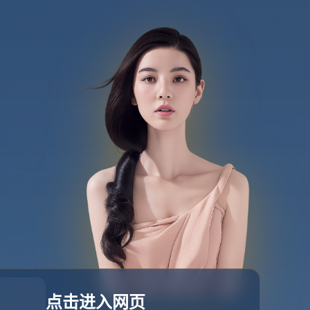
于我们
产品中心
新闻动态
联系我们