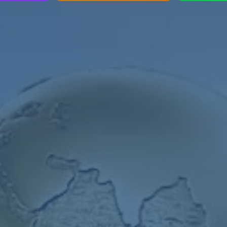
亞洲杯：上田綺世獨中雙元+造烏龍！日本
2026-04-11T01:29:06+08:00
浏览次
杯：上田綺世再创辉煌，助日本3-1力克印尼晋级16强**
足球赛一直以来都是焦点赛事，吸引着全球球迷的目光。在最新一轮比赛中
级16强。本文将深入探讨这场比赛的亮点和关键因素。
綺世：日本队的中坚力量**
在本场比赛中展现了超凡的比赛阅读能力与**卓越的射门技术**，成为了
尼队自摆乌龙**，使得日本的胜利几乎是板上钉钉。这样的表现不仅证明
。
綺世的职业生涯中，他一直以快速敏捷的球风著称，特别是在关键时刻总能
为球队赢得宝贵的胜利*。这场亚洲杯比赛，无疑将成为他职业生涯中的又
协作：日本队胜利的基石**