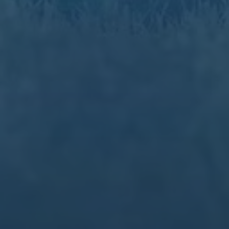
联系我们
Contact
姓名*
邮箱*