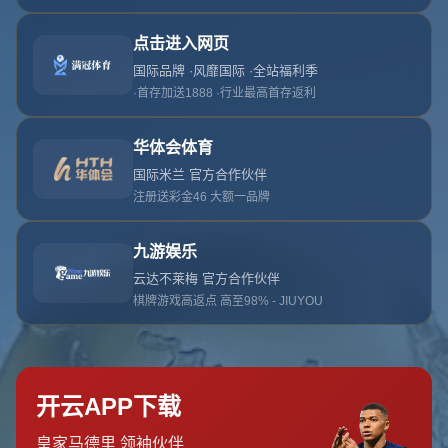
近年来，关于“**梅西想加盟曼城**”的传闻不断不绝。这些传闻不仅
激起了众多球迷的好奇心，还成为足球界的热门话题。近日，随着
瓜迪奥拉传记的出版，该话题又被推向了风口浪尖。在这部传记
中，揭示了一个令球迷惊讶的消息：梅西曾热切希望能于职业生涯
末期与他的恩师瓜迪奥拉再度合作。这篇文章将深入探讨这段传奇
未果的合作究竟有哪些意味深长的内情。
**瓜迪奥拉与梅西的缘起**
梅西与瓜迪奥拉的合作始于2008年，那时瓜迪奥拉接手巴塞罗那俱
乐部。*在他的指导下，梅西不仅成长为球队的核心*，更是收获了多
个金球奖，并帮助巴萨赢得无数荣誉。两人之间的默契与信任，成
为梅西希望再次与他合作的基础。这段光辉历史，让诸多球迷始终