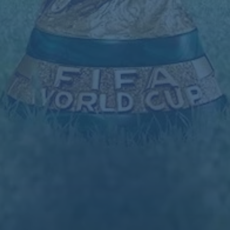
手机：17731572813
邮箱：admin@zh-cn-mileapp.com
标题*
姓名*
电话*
邮箱*
内容*