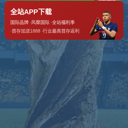
茶余饭后的谈资。无论未来如何，梅西与瓜迪奥拉在巴萨共同创造
的辉煌历史，始终会在足球史上熠熠生辉。即便两人未能再次站在
同一个战壕，为一个目标奋斗，但**“梅西曾想加盟曼城”**已成为足
坛的传奇之一。
上一篇：
霍華德狂砍32分 羅凱文關鍵三分助寧波逆轉 江蘇遭遇
六連敗.
下一篇：
亞洲杯：上田綺世獨中雙元+造烏龍！日本3-1印尼晉級
16強.
联系我们
Contact
米乐app
地址：湖北省襄阳市樊城区经济开发区
传真：0755-8392185
电话：0755-8392185