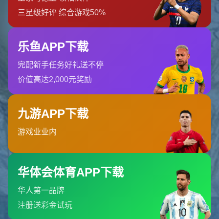
期待他们能在新的绿茵场再度携手。
**梅西加盟曼城的可能性**
当2020年梅西向巴萨提出离队申请时，曼城迅速被视为他的下一站
潜在选择。**关键词“梅西加盟曼城”再度活跃于足球版面**，这一猜
想并非空穴来风。首先，曼城拥有雄厚的财力与冠军的雄心，可以
满足梅西的薪资及荣誉需求。其二，瓜迪奥拉正是曼城的主教练，
这更令梅西心生向往。然而，最终由于种种原因，此次转会未能达
成。
**传记中的惊人发现**
瓜迪奥拉的这本传记揭示了更多内部信息。书中提到，两人曾多次
私下交流，讨论合作的可能性。*梅西甚至询问过曼城的球队架构与
战术风格*，显示出对加盟的高涨兴趣。然而，巴萨管理层的不作为
与随后与巴黎圣日耳曼的接触，令这场双赢的合作未能实现。在传
记的细节中，可以探寻到球员与俱乐部之间错综复杂的关系，以及
巨星转会背后的种种权衡。
**案例分析：球员与教练的再度合作影响**
历史上，不乏球员随教练流动的成功案例。例如，伊布拉希莫维奇
与穆里尼奥的合作从国际米兰到曼联的再续，以及马图伊迪追随教
练从巴黎到尤文图斯。在这些案例中，球员不仅完成了竞技上的飞
跃，也在心理层面获得了更多自信与坚定。*因此，如果梅西与瓜帅
再度合作，或许能激发出更壮丽的绿茵风采*。
梅西与曼城这桩未果的绯闻虽未能成为现实，却为球迷提供了不少